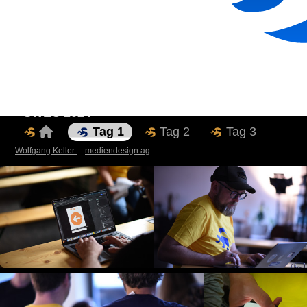
SWEC 2024
Tag 1
Tag 2
Tag 3
Wolfgang Keller
mediendesign ag