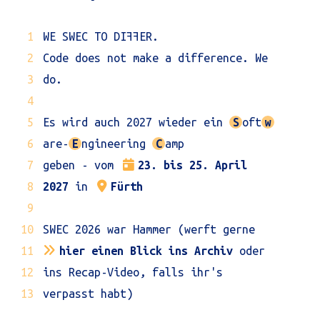
WE SWEC TO DI
FF
ER.
Code does not make a difference. We
do.
Es wird auch 2027 wieder ein
S
oft
w
are-
E
ngineering
C
amp
geben - vom
23. bis 25. April
2027
in
Fürth
SWEC 2026 war Hammer (werft gerne
hier einen Blick ins Archiv
oder
ins Recap-Video, falls ihr's
verpasst habt)